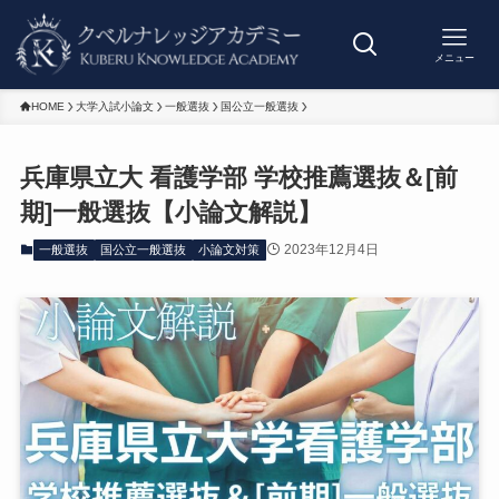
メニュー
HOME
大学入試小論文
一般選抜
国公立一般選抜
兵庫県立大 看護学部 学校推薦選抜＆[前
期]一般選抜【小論文解説】
2023年12月4日
一般選抜
国公立一般選抜
小論文対策