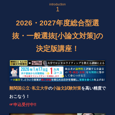
introduction
2026・2027年度総合型選
抜・一般選抜[小論文対策]の
決定版講座！
難関国公立･私立大学
の
小論文試験対策
を高い精度で
おこなう！
☞申込受付中‼