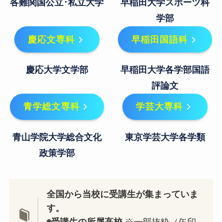
各難関国公立･私立大学
早稲田大学スポーツ科
学部
慶応文専科
早稲田国語科
慶応大学文学部
早稲田大学各学部国語
評論文
青学総文専科
学芸大専科
青山学院大学総合文化
東京学芸大学各学類
政策学部
全国から当校に受講生が集まっていま
す。