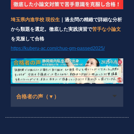
埼玉県内進学校 現役生
｜過去問の精緻で詳細な分析
から類題を選定。徹底した実践演習で
苦手な小論文
を克服して合格
https://kuberu-ac.com/chuo-gm-passed2025/
合格者の声（▼）