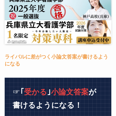
ライバルに差がつく小論文答案が書けるよう
になる
☞
｢
受かる
｣
小論文答案
が
書けるようになる！