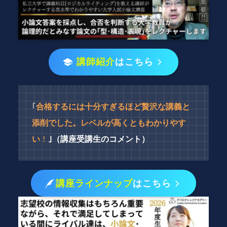
講師紹介
はこちら
｢
合格するには十分すぎるほど贅沢な
講義と
添削でした。
レベルが高くともわかりやす
い
！
｣（
講座受講生のコメント）
講座ラインナップ
はこちら