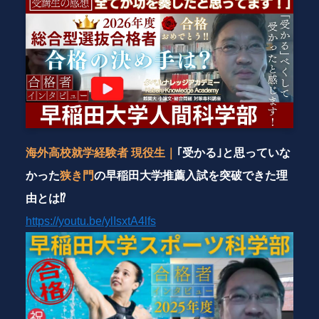
海外高校就学経験者 現役生｜
｢受かる｣と思っていな
かった
狭き門
の早稲田大学推薦入試を突破できた理
由とは⁉
https://youtu.be/ylIsxtA4lfs