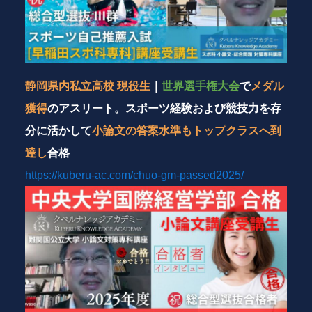
静岡県内私立高校 現役生
｜
世界選手権大会
で
メダル
獲得
のアスリート。スポーツ経験および競技力を存
分に活かして
小論文の答案水準もトップクラスへ到
達し
合格
https://kuberu-ac.com/chuo-gm-passed2025/