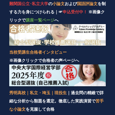
難関国公立･私立大学
の
小論文
および
国語評論文
を制
する力を身につけられる｜
☞
申込受付中！
※画像ク
リックで
講座一覧ページ
へ
当校受講生合格者インタビュー
※画像クリックで合格者の声ページへ
秀明高校｜私立・埼玉｜現役生
｜過去問の精緻で詳
細な分析から類題を選定。徹底した実践演習で
苦手
な小論文
を克服して合格