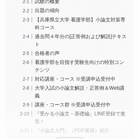
試験の概要
出題の傾向
【兵庫県立大学 看護学部】小論文対策専
科コース
過去問４年分の[正答例および解説]テキス
ト
合格者の声
看護学部を目指す受験生向けの特別コン
テンツ
対応講座・コース ※受講申込受付中
大学入試の小論文解説・正答例＆Web講
義
講座・コース群 ※受講申込受付中
『受かる小論文－基礎編』LINE登録で進
呈！
『小論文入門』（PDF書籍）紹介