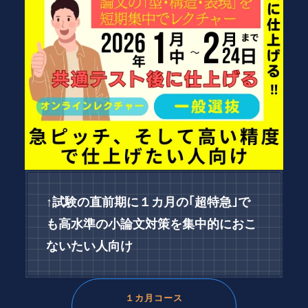
↑
試験の直前期に
１カ月の｢超特急｣で
も高水準の小論文対策を集中的におこ
ないたい人向け
１カ月コース