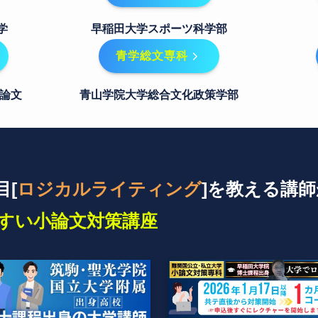
学
早稲田大学スポーツ科学部
青学総文専科
論文
青山学院大学総合文化政策学部
目[
ロジカルライティング
]を教える講
すい小論文対策講座