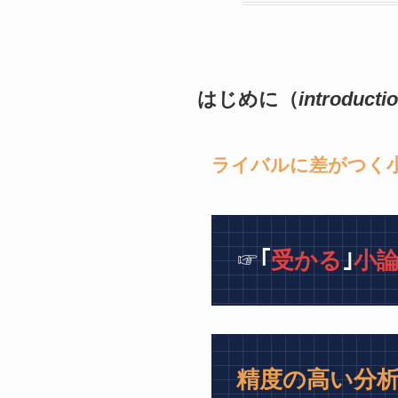
はじめに（
introducti
ライバルに差がつく
☞
｢
受かる
｣
小
精度の高い分