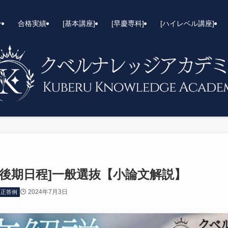
介
合格実績
[基本講座]
[早慶専科]
[ハイレベル講座]
[後期日程]一般選抜【小論文解説】
2024年7月3日
正答例