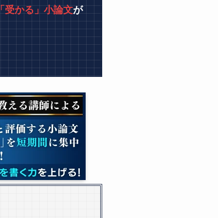
「受かる」小論文
が