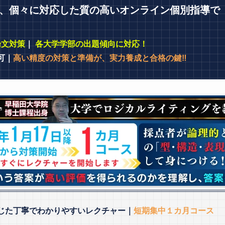
、個々に対応した質の高いオンライン個別指導で
論文対策
｜
各大学学部の出題傾向に対応！
可｜
高い精度の対策と準備が、実力養成と合格の鍵‼
じた丁寧でわかりやすいレクチャー｜
短期集中１カ月コース