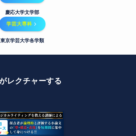
慶応大学文学部
学芸大専科
東京学芸大学各学類
師がレクチャーする