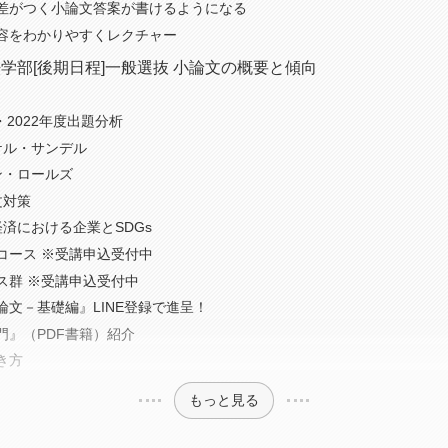
差がつく小論文答案が書けるようになる
容をわかりやすくレクチャー
学部[後期日程]一般選抜 小論文の概要と傾向
3・2022年度出題分析
ケル・サンデル
ン・ロールズ
文対策
済における企業とSDGs
コース ※受講申込受付中
ス群 ※受講申込受付中
論文－基礎編』LINE登録で進呈！
門』（PDF書籍）紹介
き方
もっと見る