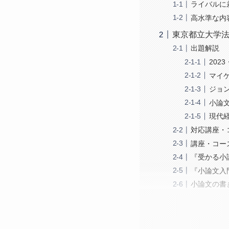
ライバルに
高水準な内
東京都立大学法
出題解説
202
マイ
ジョ
小論
現代経
対応講座・
講座・コー
『受かる小
『小論文入
小論文の書