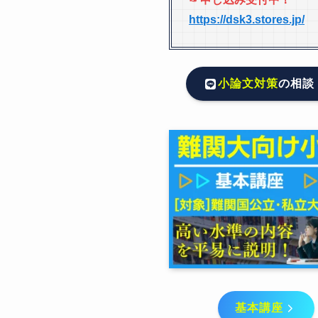
https://dsk3.stores.jp/
小論文対策
の相談
基本講座